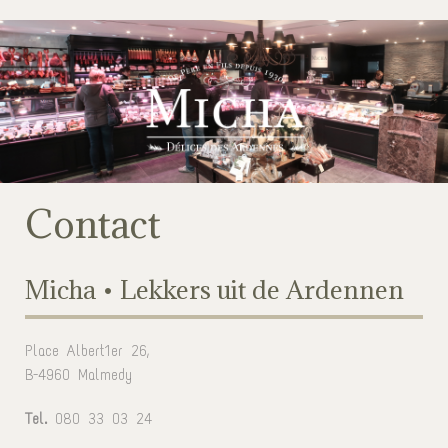
Contact
Micha • Lekkers uit de Ardennen
Place Albert1er 26,
B-4960 Malmedy
Tel.
080 33 03 24