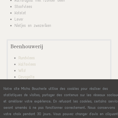
Kalfsragout met /zonder been
Stoofvlees
Kotelet
Lever
Nietjes en zwezeriken
Beenhouwerij
Rundvlees
Kalfsvlees
Wild
Gevogelte
Lamsvlees
Notre site Micha Boucherie utilise des cookies pour réaliser des
Varkensvlees
statistiques de visites, partager des contenus sur les réseaux sociau
Onze “kookklare” specialiteiten
et améliorer votre expérience. En refusant les cookies, certains servi
seront amenés à ne pas fonctionner correctement. Nous conservons
Micha • Délices des Ardennes
• Place Albert 1er, 26 B-
votre choix pendant 30 jours. Vous pouvez changer d'avis en cliquan
4960 Malmedy •
Tél
080 33 03 24 •
info@micha-