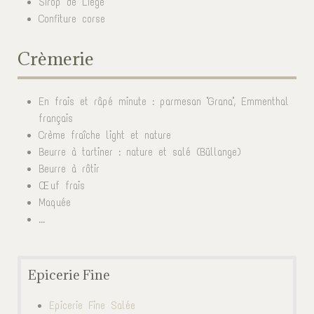
Sirop de Liège
Confiture corse
Crèmerie
En frais et râpé minute : parmesan "Grana", Emmenthal
français
Crème fraîche light et nature
Beurre à tartiner : nature et salé (Büllange)
Beurre à rôtir
Œuf frais
Maquée
...
Epicerie Fine
Epicerie Fine Salée